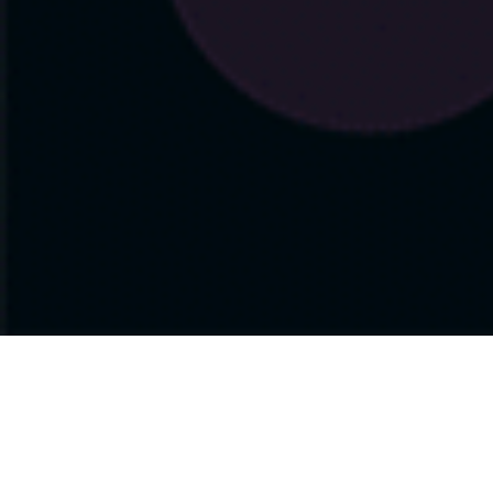
Umsatzsteuer-ID TEST
Umsatzsteuer-Identifikationsnummer gemäß § 
DE332854399