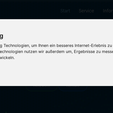
Start
Service
Info
ig
 Technologien, um Ihnen ein besseres Internet-Erlebnis zu
 Technologien nutzen wir außerdem um, Ergebnisse zu mess
re, die Ihre Google-Ran
wickeln.
es einzigartigen SEO-Webrings. Wir begleiten Sie auf Ihrem Weg 
Netzwerk
Kontakt