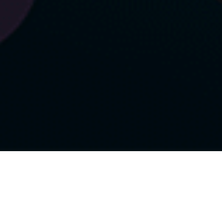
Impressum
27 a Umsatzsteuergesetz:
Angaben gemäß § 5 TMG
Izudin Dizdarevic